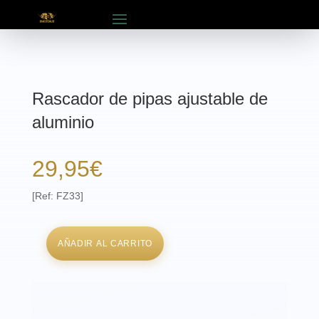
Rascador de pipas ajustable de
aluminio
29,95
€
[Ref: FZ33]
AÑADIR AL CARRITO
Rascador
de
pipas
ajustable
de