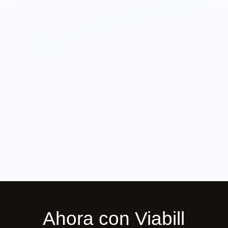
aluminio
cantidad
Ahora con Viabill