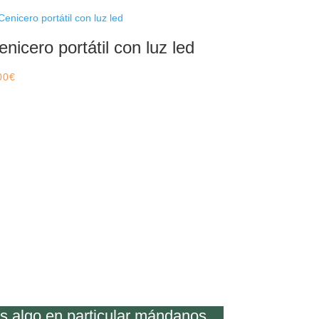
enicero portátil con luz led
00
€
os algo en particular mándanos