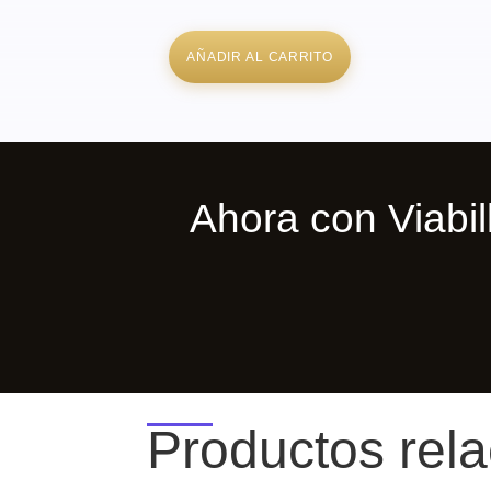
AÑADIR AL CARRITO
Cenicero
Cigar
Specialist
||
Serie
Océano
Ahora con Viab
de
Fuego
||
Color:
Azul
Cobalto
cantidad
Productos rel