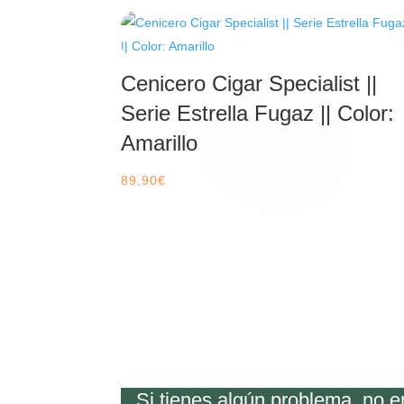
Cenicero Cigar Specialist ||
Serie Estrella Fugaz || Color:
Amarillo
89,90
€
Si tienes algún problema, no 