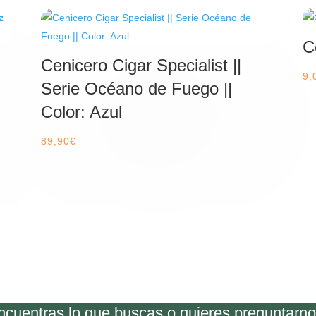
C
Cenicero Cigar Specialist ||
9,
Serie Océano de Fuego ||
Color: Azul
89,90
€
encuentras lo que buscas o quieres preguntarn