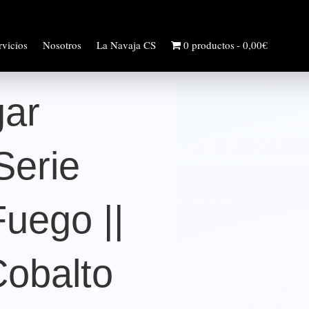
rvicios
Nosotros
La Navaja CS
0 productos
0,00€
gar
 Serie
uego ||
Cobalto