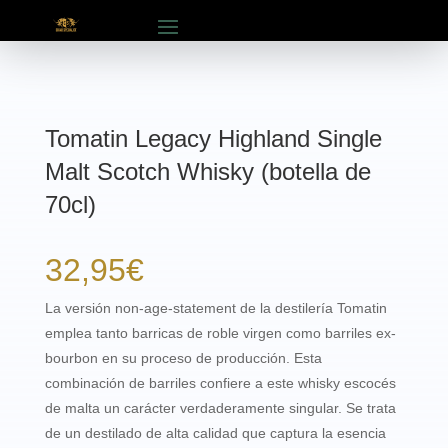
Tomatin Legacy Highland Single
Malt Scotch Whisky (botella de
70cl)
32,95
€
La versión non-age-statement de la destilería Tomatin
emplea tanto barricas de roble virgen como barriles ex-
bourbon en su proceso de producción. Esta
combinación de barriles confiere a este whisky escocés
de malta un carácter verdaderamente singular. Se trata
de un destilado de alta calidad que captura la esencia