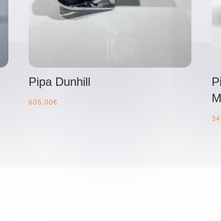
Pipa Dunhill
P
M
605,00
€
34