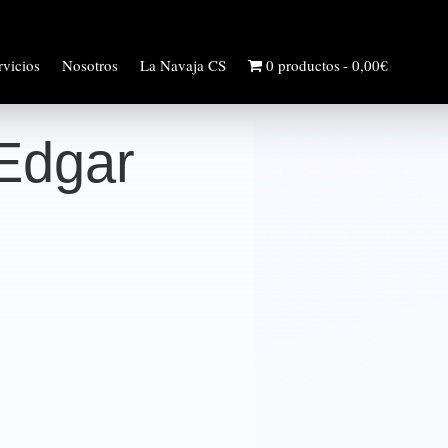
rvicios
Nosotros
La Navaja CS
0 productos
0,00€
Edgar