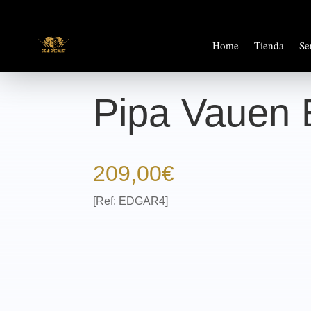
Home
Tienda
Se
Pipa Vauen 
209,00
€
[Ref: EDGAR4]