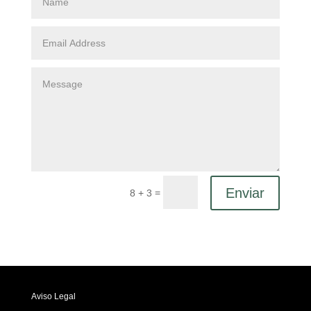
Enviar
=
8 + 3
Aviso Legal