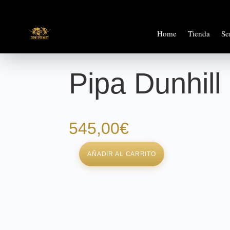
Home
Tienda
Se
Pipa Dunhill
545,00
€
AÑADIR AL CARRITO
Pipa
Dunhill
cantidad