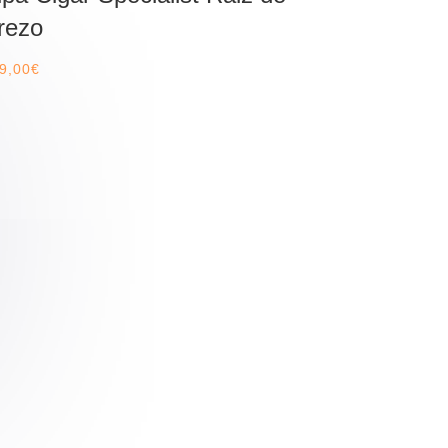
rezo
9,00
€