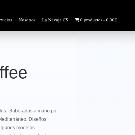
rvicios
Nosotros
La Navaja CS
0 productos
0,00€
ffee
les
, elaboradas a mano por
Mediterráneo
. Diseños
 algunos modelos