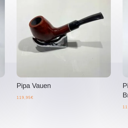
Pipa Vauen
P
B
119,95
€
11