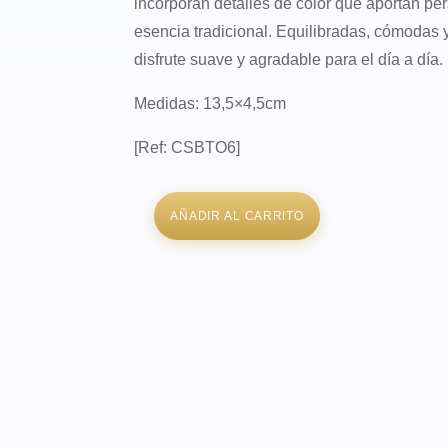
incorporan detalles de color que aportan per
esencia tradicional. Equilibradas, cómodas 
disfrute suave y agradable para el día a día.
Medidas: 13,5×4,5cm
[Ref: CSBTO6]
AÑADIR AL CARRITO
Pipa
Cigar
Specialist
Toffee
cantidad