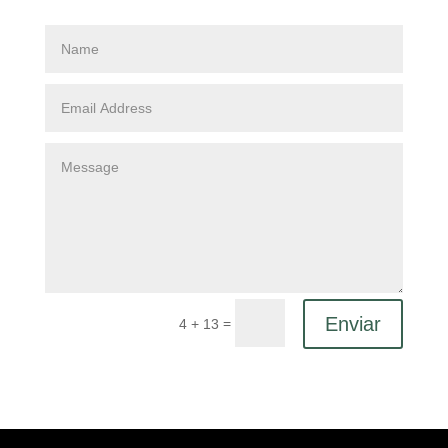
Enviar
=
4 + 13