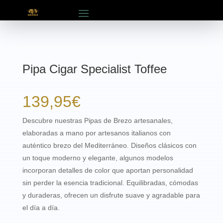
Pipa Cigar Specialist Toffee
139,95
€
Descubre nuestras
Pipas de Brezo artesanales
,
elaboradas a mano por
artesanos italianos
con
auténtico
brezo del Mediterráneo
. Diseños clásicos con
un toque
moderno y elegante
, algunos modelos
incorporan detalles de color que aportan personalidad
sin perder la esencia tradicional. Equilibradas, cómodas
y duraderas, ofrecen un disfrute suave y agradable para
el día a día.