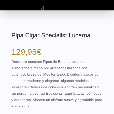
Pipa Cigar Specialist Lucerna
129,95
€
Descubre nuestras
Pipas de Brezo artesanales
,
elaboradas a mano por
artesanos italianos
con
auténtico
brezo del Mediterráneo
. Diseños clásicos con
un toque
moderno y elegante
, algunos modelos
incorporan detalles de color que aportan personalidad
sin perder la esencia tradicional. Equilibradas, cómodas
y duraderas, ofrecen un disfrute suave y agradable para
el día a día.