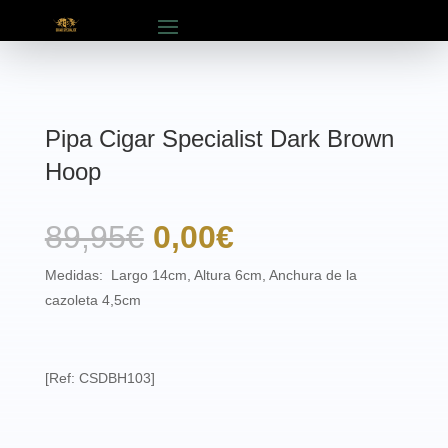
Pipa Cigar Specialist Dark Brown
Hoop
El
El
89,95
€
0,00
€
precio
precio
Medidas: Largo 14cm, Altura 6cm, Anchura de la
cazoleta 4,5cm
original
actual
era:
es:
[Ref: CSDBH103]
89,95€.
0,00€.