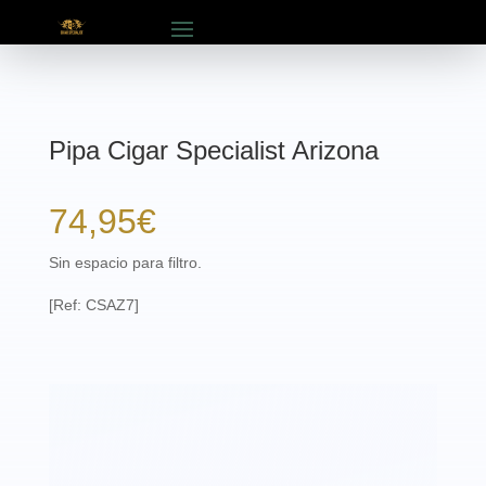
Pipa Cigar Specialist Arizona
74,95
€
Sin espacio para filtro.
[Ref: CSAZ7]