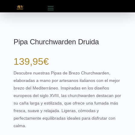
Pipa Churchwarden Druida
139,95
€
Descubre nuestras
Pipas de Brezo Churchwarden
,
elaboradas a mano por artesanos italianos con el mejor
brezo del Mediterráneo. Inspiradas en los diseños
europeos del siglo XVIII, las churchwarden destacan por
su
caña larga y estilizada
, que ofrece una fumada
más
fresca, suave y relajada
. Ligeras, cómodas y
perfectamente equilibradas ideales para disfrutar con
calma.