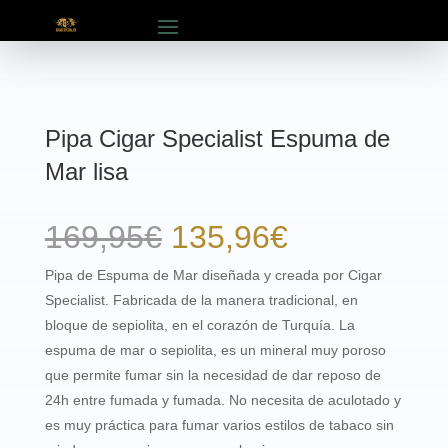
Pipa Cigar Specialist Espuma de
Mar lisa
El
El
169,95
€
135,96
€
precio
precio
Pipa de Espuma de Mar diseñada y creada por Cigar
Specialist. Fabricada de la manera tradicional, en
original
actual
bloque de sepiolita, en el corazón de Turquía. La
era:
es:
espuma de mar o sepiolita, es un mineral muy poroso
que permite fumar sin la necesidad de dar reposo de
169,95€.
135,96€.
24h entre fumada y fumada. No necesita de aculotado y
es muy práctica para fumar varios estilos de tabaco sin