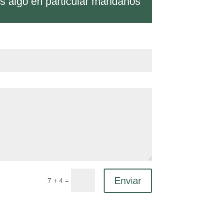
os algo en particular mándanos
Enviar
=
7 + 4