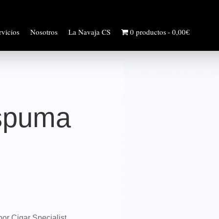
rvicios
Nosotros
La Navaja CS
0 productos
0,00€
Espuma
r Cigar Specialist.