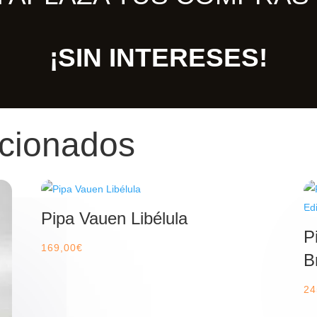
¡SIN INTERESES!
acionados
Pipa Vauen Libélula
P
169,00
€
B
24