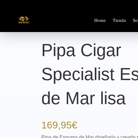
Home
Tienda
Se
Pipa Cigar
Specialist 
de Mar lisa
169,95
€
Pipa de Espuma de Mar diseñada y creada po