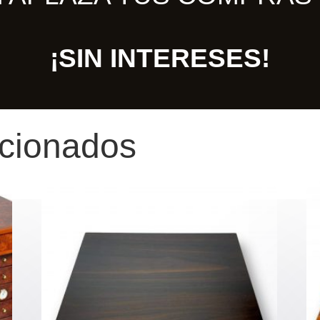
¡SIN INTERESES!
acionados