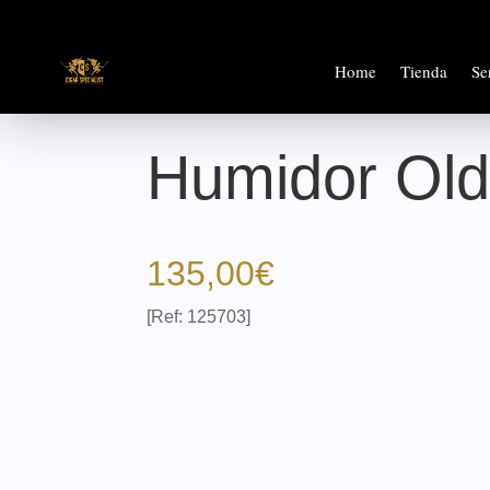
Home
Tienda
Se
Humidor Old
135,00
€
[Ref: 125703]