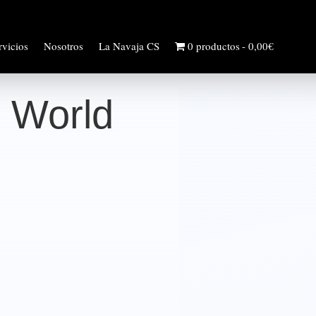
rvicios
Nosotros
La Navaja CS
0 productos
0,00€
 World