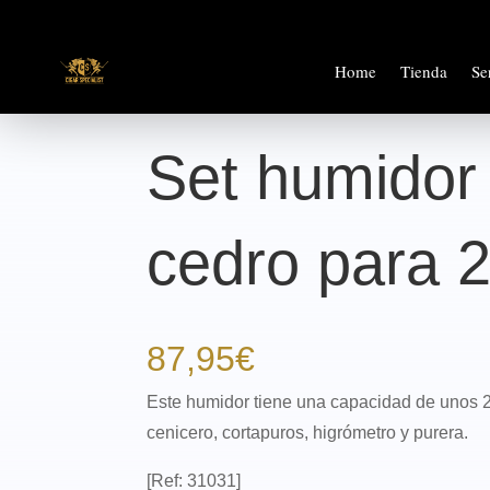
Home
Tienda
Se
Set humidor
cedro para 
87,95
€
Este humidor tiene una capacidad de unos 
cenicero, cortapuros, higrómetro y purera.
[Ref: 31031]