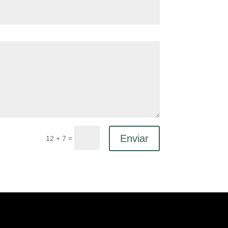
Enviar
=
12 + 7