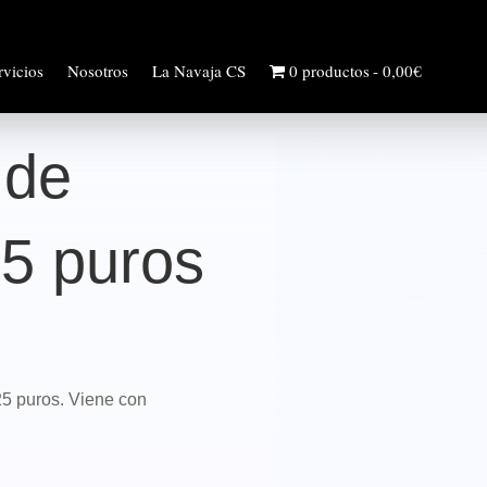
rvicios
Nosotros
La Navaja CS
0 productos
0,00€
 de
25 puros
25 puros. Viene con