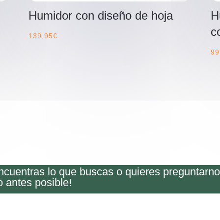
Humidor con diseño de hoja
H
c
139,95
€
99
encuentras lo que buscas o quieres preguntarn
o antes posible!