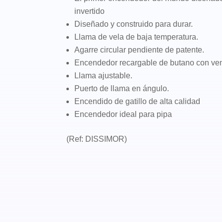
invertido
original
actual
Diseñado y construido para durar.
era:
es:
Llama de vela de baja temperatura.
48,00€.
43,20€
Agarre circular pendiente de patente.
Encendedor recargable de butano con ven
Llama ajustable.
Puerto de llama en ángulo.
Encendido de gatillo de alta calidad
Encendedor ideal para pipa
(Ref: DISSIMOR)