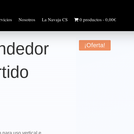
rvicios
Nosotros
La Navaja CS
0 productos
0,00€
ndedor
¡Oferta!
tido
para uso vertical e