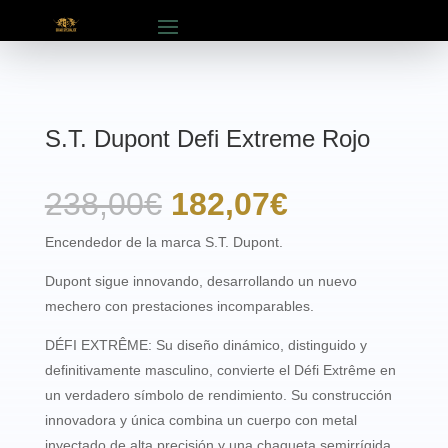
S.T. Dupont Defi Extreme Rojo
El
El
238,00
€
182,07
€
precio
precio
Encendedor de la marca S.T. Dupont.
original
actual
Dupont sigue innovando, desarrollando un nuevo
mechero con prestaciones incomparables.
era:
es:
DÉFI EXTRÊME: Su diseño dinámico, distinguido y
238,00€.
182,07€.
definitivamente masculino, convierte el Défi Extrême en
un verdadero símbolo de rendimiento. Su construcción
innovadora y única combina un cuerpo con metal
inyectado de alta precisión y una chaqueta semirrígida