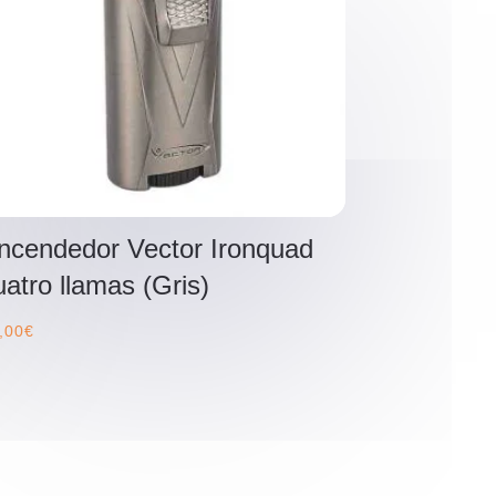
ncendedor Vector Ironquad
uatro llamas (Gris)
,00
€