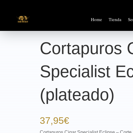
Home
Tienda
Se
Cortapuros 
Specialist Ec
(plateado)
37,95
€
Cortapuros Cigar Specialist Eclipse – Corte