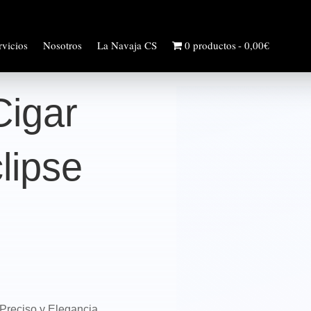
rvicios
Nosotros
La Navaja CS
0 productos
0,00€
Cigar
lipse
 Preciso y Elegancia