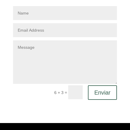
Enviar
=
6 + 3