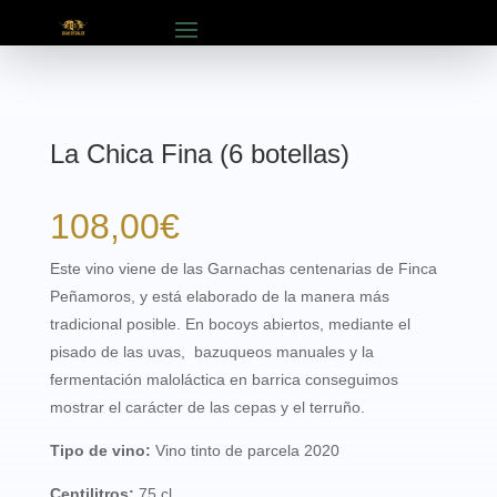
La Chica Fina (6 botellas)
108,00
€
Este vino viene de las Garnachas centenarias de Finca
Peñamoros, y está elaborado de la manera más
tradicional posible. En bocoys abiertos, mediante el
pisado de las uvas, bazuqueos manuales y la
fermentación maloláctica en barrica conseguimos
mostrar el carácter de las cepas y el terruño.
Tipo de vino:
Vino tinto de parcela 2020
Centilitros:
75 cl.