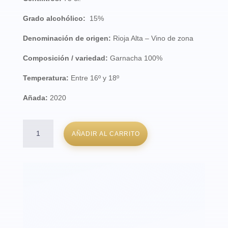
Grado alcohólico:
15%
Denominación de origen:
Rioja Alta – Vino de zona
Composición / variedad:
Garnacha 100%
Temperatura:
Entre 16º y 18º
Añada:
2020
La
AÑADIR AL CARRITO
Chica
Fina
(6
botellas)
cantidad