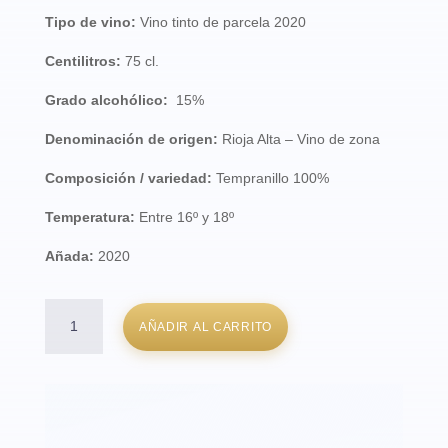
Tipo de vino:
Vino tinto de parcela 2020
Centilitros:
75 cl.
Grado alcohólico:
15%
Denominación de origen:
Rioja Alta – Vino de zona
Composición / variedad:
Tempranillo 100%
Temperatura:
Entre 16º y 18º
Añada:
2020
El
AÑADIR AL CARRITO
Chico
Robusto
(6
botellas)
cantidad