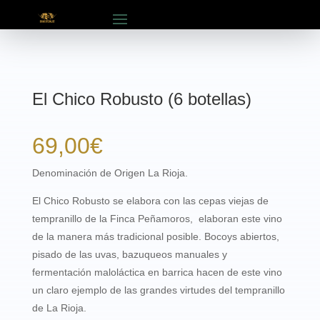
El Chico Robusto (6 botellas)
69,00
€
Denominación de Origen La Rioja.
El Chico Robusto se elabora con las cepas viejas de
tempranillo de la
Finca Peñamoros, elaboran este vino
de la manera más tradicional posible. Bocoys abiertos,
pisado de las uvas, bazuqueos manuales y
fermentación maloláctica en barrica hacen de este vino
un claro ejemplo de las grandes virtudes del tempranillo
de La Rioja.