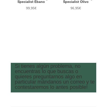
Specialist Ébano
Specialist Olivo
99,95
€
96,95
€
Si tienes algún problema, no
encuentras lo que buscas o
quieres preguntarnos algo en
particular mándanos un correo y te
contestaremos lo antes posible!