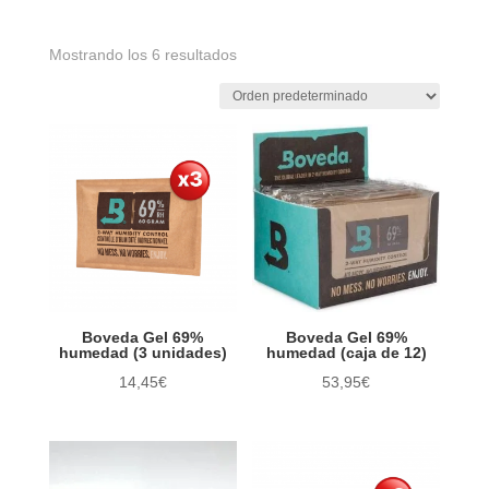
Mostrando los 6 resultados
Humo Clandestino
Pipas
Cortapuros
Encendedores
Humidores
Sistemas de Humedad
Pureras
Boveda Gel 69%
Boveda Gel 69%
Bebidas Premium
humedad (3 unidades)
humedad (caja de 12)
14,45
€
53,95
€
Ceniceros
Otros Accesorios
Gourmet Specialist