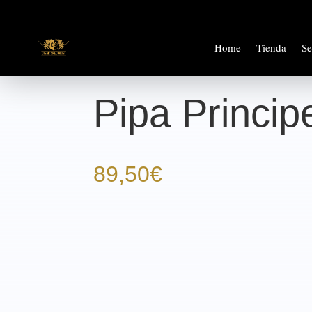
Home
Tienda
Se
Pipa Princip
89,50
€