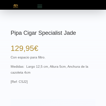
Pipa Cigar Specialist Jade
129,95
€
Con espacio para filtro.
Medidas: Largo 12,5 cm, Altura 5cm, Anchura de la
cazoleta 4cm
[Ref: CSJ2]