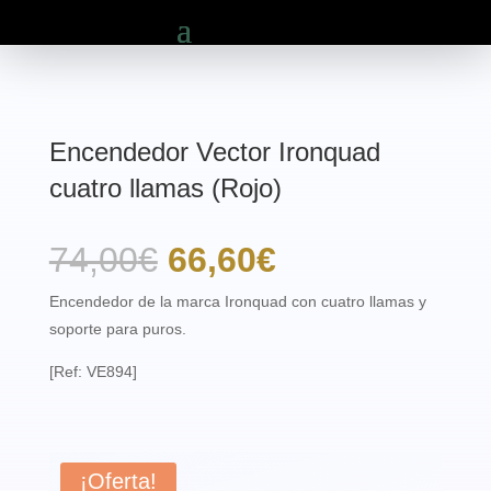
Encendedor Vector Ironquad
cuatro llamas (Rojo)
El
El
74,00
€
66,60
€
precio
precio
Encendedor de la marca Ironquad con cuatro llamas y
soporte para puros.
original
actual
[Ref: VE894]
era:
es:
74,00€.
66,60€.
¡Oferta!