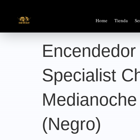
Home
Tienda
Se
Encendedor 
Specialist C
Medianoche I
(Negro)