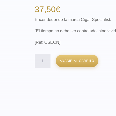
37,50
€
Encendedor de la marca Cigar Specialist.
“El tiempo no debe ser controlado, sino vivi
[Ref: CSECN]
Encendedor
AÑADIR AL CARRITO
Cigar
Specialist
Chronos
:
Medianoche
Infinita
(Negro)
cantidad