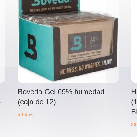
Boveda Gel 69% humedad
H
o
(caja de 12)
(
B
53,95
€
23