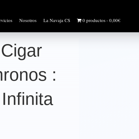
rvicios
Nosotros
La Navaja CS
0 productos
0,00€
Cigar
hronos :
nfinita